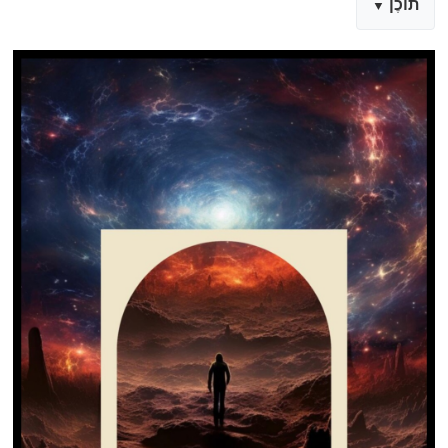
תוֹכֶן