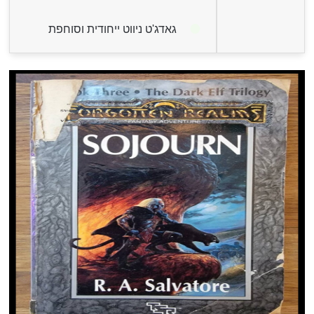
גאדג'ט ניווט ייחודית וסוחפת