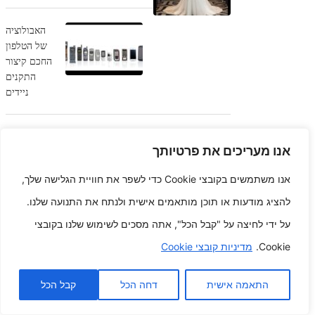
האבולוציה
של הטלפון
החכם קיצור
התקנים
ניידים
עיצוב לאיתור האמנות והמדע של
אנו מעריכים את פרטיותך
חקר שיטתי הידע היצירתיים
אנו משתמשים בקובצי Cookie כדי לשפר את חוויית הגלישה שלך,
חשיפת
להציג מודעות או תוכן מותאמים אישית ולנתח את התנועה שלנו.
המורכבות
על ידי לחיצה על "קבל הכל", אתה מסכים לשימוש שלנו בקובצי
הקוונטית
הרפתקה אל
Cookie.
מדיניות קובצי Cookie
חזית החזית
של החקר החישובי
התאמה אישית
דחה הכל
קבל הכל