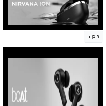
תוֹכֶן