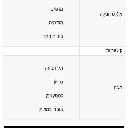
מתגים
אֶלֶקטרוֹנִיקָה
מודמים
בעיות דרך
קישוריות
זמן תנועה
חֶבִיוֹן
אָמִין
לְהִתְעַצְבֵּן
אובדן כמויות