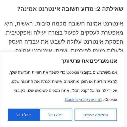
שאילתה 2: מדוע חשובה אינטרנט אמינה?
אינטרנט אמינה חשובה מכמה סיבות. ראשית, היא
מאפשרת לעסקים לפעול בצורה יעילה ואפקטיבית.
הפסקת אינטרנט עלולה לשבש את עבודה העסק
ולעלות מזומן לפירמות. שנית, אינטרנט אמינה
חשובה לשמש לא ציבורי. אנשים אחרים
אנו מעריכים את פרטיותך
מסתמכים על הרשתות שלהם ממש כדי להישאר
אנו משתמשים בקובצי Cookie כדי לשפר את חוויית הגלישה שלך,
מחוברים ולא באמצעות חברים ובני מעגל קרובי
להציג מודעות או תוכן מותאמים אישית ולנתח את התנועה שלנו.
משפחה, לעשות את עבודתם ולגשת לבידור.
על ידי לחיצה על "קבל הכל", אתה מסכים לשימוש שלנו בקובצי
Cookie.
מדיניות קובצי Cookie
ש 3: כיצד ארוחות להצליח ב אינטרנט אמינה?
התאמה אישית
דחה הכל
קבל הכל
יש מגוון בעיות אתה יכול לעשות כדי להצליח ב
אינטרנט אמינה. ראשית, עליך ליישם בציוד